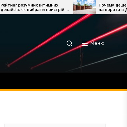
нг розумних інтимних
Почему дешёвые п
ів: як вибрати пристрій і
на ворота в Днепре
відний лубрикант
всегда заканчиваю
переделкой
Меню