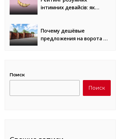
інтимних девайсів: як
вибрати пристрій і
відповідний лубрикант
Почему дешёвые
предложения на ворота в
Днепре почти всегда
заканчиваются
переделкой
Поиск
Поиск