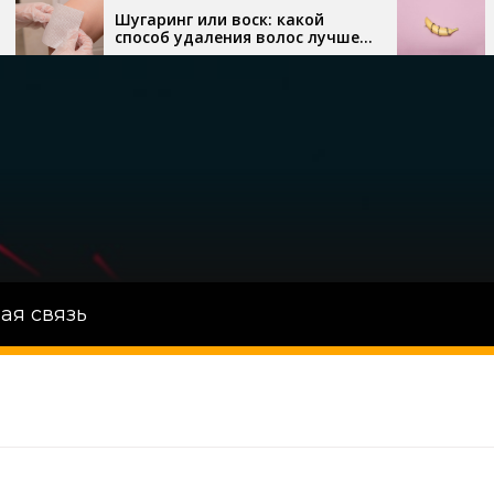
Шугаринг или воск: какой
Рейти
способ удаления волос лучше
девайс
выбрать
відпо
ая связь