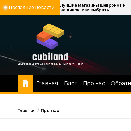
Перейти
ня з
Лучшие магазины шевронов и
Последние новости
ків
нашивок: как выбрать
к
надежного производителя
содержимому
Главная
Блог
Про нас
Обратн
Главная
Про нас